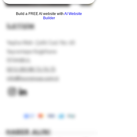
Build a FREE AI website with
AI Website
Builder
İLETİŞİM
Yeşilce Mah. Çelik Cad. No: 65
Seyrantepe Kağıthane
İSTANBUL
0212 283 88 73-74-75
info@locogroup.com.tr
HABER ALIN!