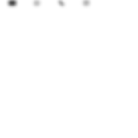
HABER ALIN!
Haberler, yenilikler ve ürünler
hakkında bilgi almak için lütfen kayıt
olunuz.
E-mail adresinizi giriniz.
Gönder