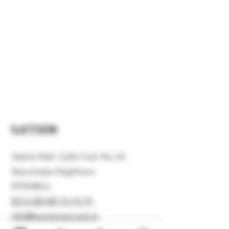
İLETİŞİM
Yeşilce Mah. Çelik Cad. No: 65
Seyrantepe Kağıthane
İSTANBUL
0212 283 88 73-74-75
info@locogroup.com.tr